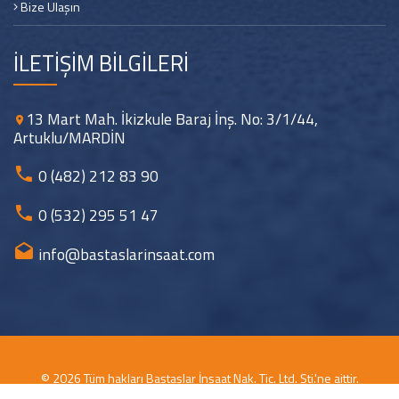
Bize Ulaşın
İLETİŞİM BİLGİLERİ
13 Mart Mah. İkizkule Baraj İnş. No: 3/1/44,
Artuklu/MARDİN
0 (482) 212 83 90
0 (532) 295 51 47
info@bastaslarinsaat.com
© 2026 Tüm hakları Baştaşlar İnşaat Nak. Tic. Ltd. Şti.'ne aittir.
Kopyalanması, çoğaltılması ve dağıtılması halinde yasal haklarımız